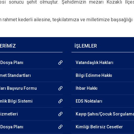
esi sonucu şehit olmuştur. Şehidimizin mezarı Kozaklı İlçe
n rahmet kederli ailesine, teşkilatımıza ve milletimize başsağlığı 
ERİMİZ
İŞLEMLER
Dosya Planı
Vatandaşlık Hakları
et Standartları
Bilgi Edinme Hakkı
ları Başvuru Formu
İhbar Hakkı
lik Bilgi Sistemi
EDS Noktaları
Hizmetleri
Kayıp Şahıs/Çocuk Sorgulam
Dosya Planı
Kimliği Belirsiz Cesetler