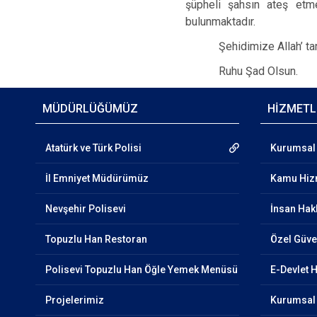
şüpheli şahsın ateş etm
bulunmaktadır.
Şehidimize Allah’ ta
Ruhu Şad Olsun.
MÜDÜRLÜĞÜMÜZ
HİZMETL
Atatürk ve Türk Polisi
Kurumsal 
İl Emniyet Müdürümüz
Kamu Hizm
Nevşehir Polisevi
İnsan Hak
Topuzlu Han Restoran
Özel Güven
Polisevi Topuzlu Han Öğle Yemek Menüsü
E-Devlet 
Projelerimiz
Kurumsal 