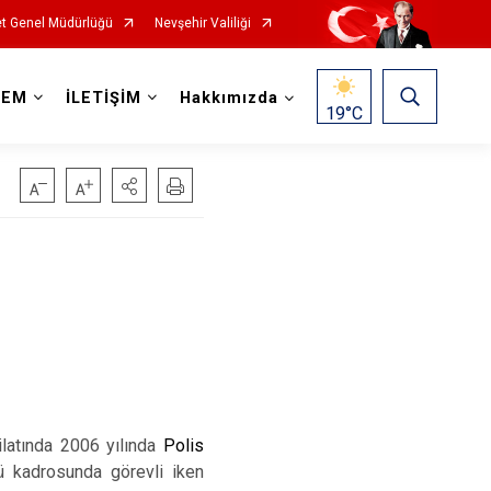
t Genel Müdürlüğü
Nevşehir Valiliği
DEM
İLETİŞİM
Hakkımızda
19
°C
ilatında 2006 yılında
Polis
ü kadrosunda görevli iken