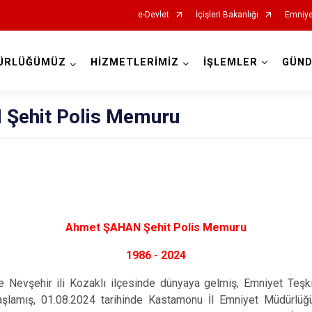
e-Devlet
İçişleri Bakanlığı
Emniye
ÜRLÜĞÜMÜZ
HİZMETLERİMİZ
İŞLEMLER
GÜN
İl Emniyet Müdürlükleri
Şehit Polis Memuru
Ahmet ŞAHAN Şehit Polis Memuru
1986 - 2024
e Nevşehir ili Kozaklı ilçesinde dünyaya gelmiş, Emniyet Teşk
aşlamış, 01.08.2024 tarihinde Kastamonu İl Emniyet Müdürlüğ