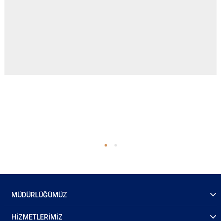
MÜDÜRLÜĞÜMÜZ
HİZMETLERİMİZ